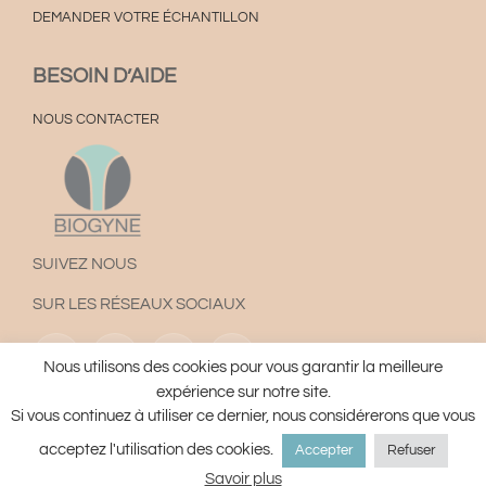
DEMANDER VOTRE ÉCHANTILLON
BESOIN D’AIDE
NOUS CONTACTER
SUIVEZ NOUS
SUR LES RÉSEAUX SOCIAUX
Nous utilisons des cookies pour vous garantir la meilleure
expérience sur notre site.
Plan du site
Mentions Légales
Utilisation des Cookies
Si vous continuez à utiliser ce dernier, nous considérerons que vous
Conditions Générales d’Utilisation ©Aginax 2022
acceptez l'utilisation des cookies.
Accepter
Refuser
Savoir plus